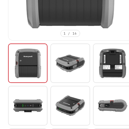
1
/
16