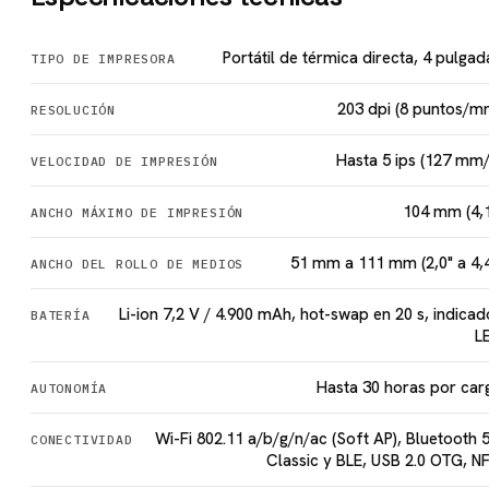
Portátil de térmica directa, 4 pulgad
TIPO DE IMPRESORA
203 dpi (8 puntos/m
RESOLUCIÓN
Hasta 5 ips (127 mm/
VELOCIDAD DE IMPRESIÓN
104 mm (4,1
ANCHO MÁXIMO DE IMPRESIÓN
51 mm a 111 mm (2,0" a 4,4
ANCHO DEL ROLLO DE MEDIOS
Li-ion 7,2 V / 4.900 mAh, hot-swap en 20 s, indicad
BATERÍA
L
Hasta 30 horas por car
AUTONOMÍA
Wi-Fi 802.11 a/b/g/n/ac (Soft AP), Bluetooth 5
CONECTIVIDAD
Classic y BLE, USB 2.0 OTG, N