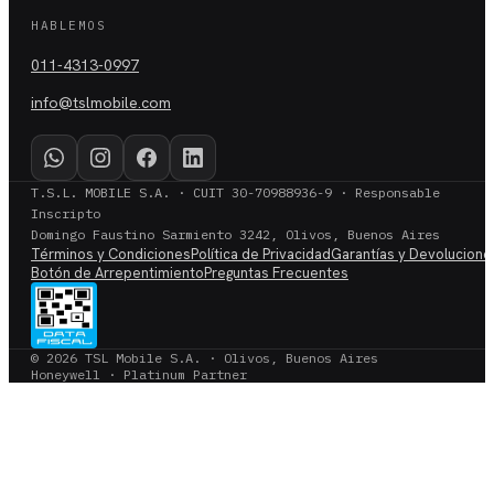
HABLEMOS
011-4313-0997
info@tslmobile.com
T.S.L. MOBILE S.A. · CUIT 30-70988936-9 · Responsable
Inscripto
Domingo Faustino Sarmiento 3242, Olivos, Buenos Aires
Términos y Condiciones
Política de Privacidad
Garantías y Devolucione
Botón de Arrepentimiento
Preguntas Frecuentes
© 2026 TSL Mobile S.A. · Olivos, Buenos Aires
Honeywell · Platinum Partner